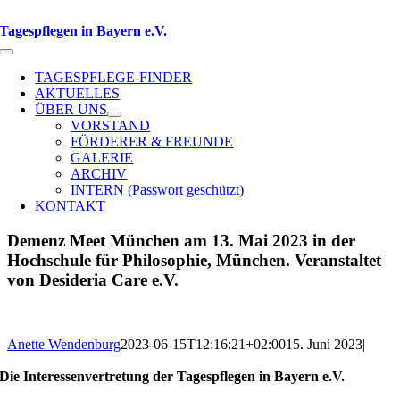
Zum
Inhalt
Tagespflegen in Bayern e.V.
springen
Toggle
Navigation
TAGESPFLEGE-FINDER
AKTUELLES
ÜBER UNS
VORSTAND
FÖRDERER & FREUNDE
GALERIE
ARCHIV
INTERN (Passwort geschützt)
KONTAKT
Demenz Meet München am 13. Mai 2023 in der
Hochschule für Philosophie, München. Veranstaltet
von Desideria Care e.V.
Anette Wendenburg
2023-06-15T12:16:21+02:00
15. Juni 2023
|
Die Interessenvertretung der Tagespflegen in Bayern e.V.