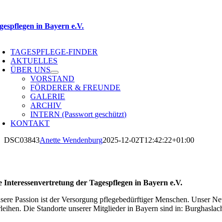
Zum
Inhalt
springen
gespflegen in Bayern e.V.
oggle
avigation
TAGESPFLEGE-FINDER
AKTUELLES
ÜBER UNS
VORSTAND
FÖRDERER & FREUNDE
GALERIE
ARCHIV
INTERN (Passwort geschützt)
KONTAKT
DSC03843
Anette Wendenburg
2025-12-02T12:42:22+01:00
e Interessenvertretung der Tagespflegen in Bayern e.V.
sere Passion ist der Versorgung pflegebedürftiger Menschen. Unser Ne
rleihen. Die Standorte unserer Mitglieder in Bayern sind in: Burghaslac